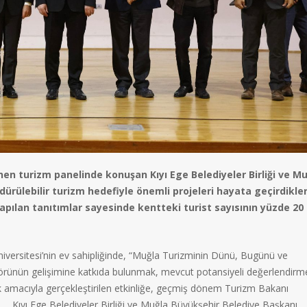
en turizm panelinde konuşan Kıyı Ege Belediyeler Birliği ve M
rülebilir turizm hedefiyle önemli projeleri hayata geçirdikler
yapılan tanıtımlar sayesinde kentteki turist sayısının yüzde 20
versitesi’nin ev sahipliğinde, “Muğla Turizminin Dünü, Bugünü ve
törünün gelişimine katkıda bulunmak, mevcut potansiyeli değerlendirm
mek amacıyla gerçekleştirilen etkinliğe, geçmiş dönem Turizm Bakanı
 Kıyı Ege Belediyeler Birliği ve Muğla Büyükşehir Belediye Başkanı