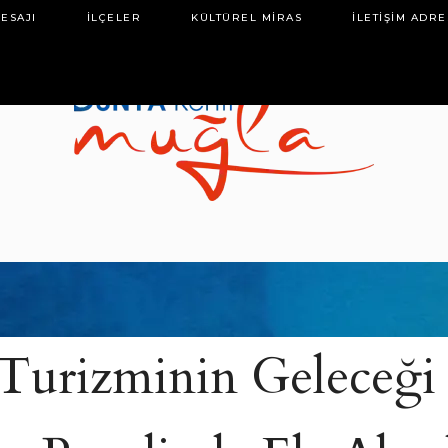
ESAJI
İLÇELER
KÜLTÜREL MIRAS
İLETIŞIM ADRE
1
Turizminin Geleceği 