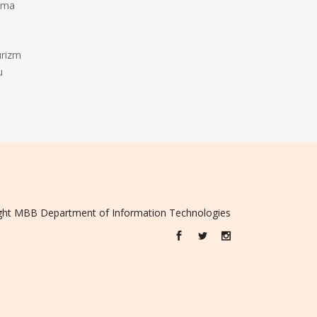
alma
urizm
u
ght
MBB
Department of Information Technologies