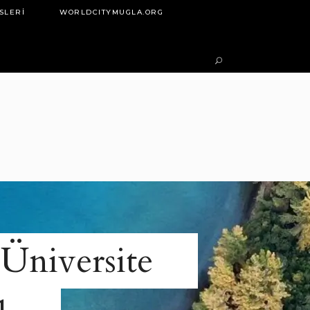
SLERI
WORLDCITYMUGLA.ORG
Üniversite