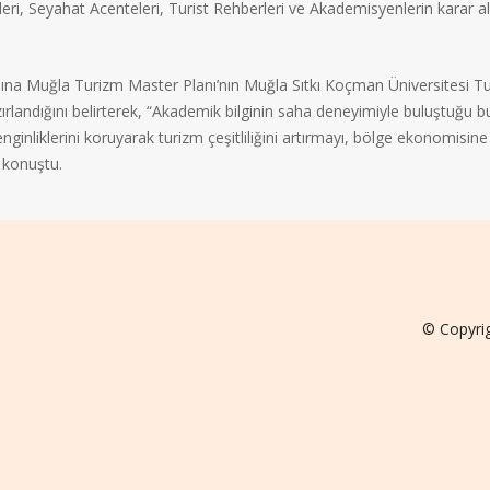
kleri, Seyahat Acenteleri, Turist Rehberleri ve Akademisyenlerin karar 
adına Muğla Turizm Master Planı’nın Muğla Sıtkı Koçman Üniversitesi T
hazırlandığını belirterek, “Akademik bilginin saha deneyimiyle buluştuğu b
nginliklerini koruyarak turizm çeşitliliğini artırmayı, bölge ekonomisine
 konuştu.
© Copyri