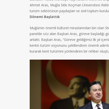
Ahmet Aras, Muğla Sıtkı Koçman Üniversitesi Rekt
turizm sektörünün paydaşları ve sivil toplum kuruluşla
Dönemi Başlattık
Muğla’nın önemli kültürel miraslarından biri olan St
panelde söz alan Başkan Aras, göreve başladığı gün
anlattı. Başkan Aras, “Göreve geldiğimiz ilk yıl iç
kentin turizm vizyonunu şekillendiren önemli adımla
kurarak kent turizmini yönlendiren bir rehber oluşt