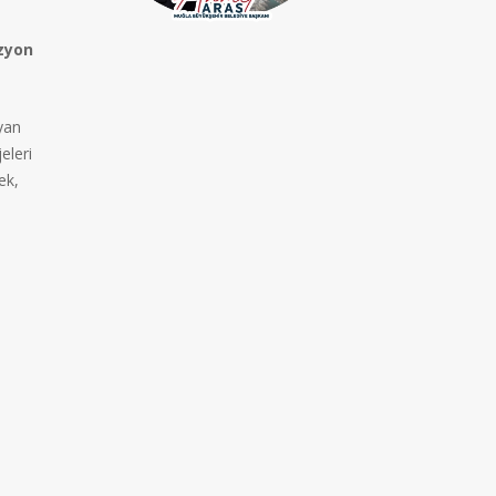
zyon
ayan
eleri
ek,