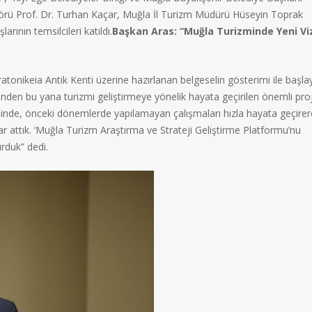
örü Prof. Dr. Turhan Kaçar, Muğla İl Turizm Müdürü Hüseyin Toprak
rının temsilcileri katıldı.
Başkan Aras: “Muğla Turizminde Yeni Vi
ratonikeia Antik Kenti üzerine hazırlanan belgeselin gösterimi ile başl
den bu yana turizmi geliştirmeye yönelik hayata geçirilen önemli proj
erisinde, önceki dönemlerde yapılamayan çalışmaları hızla hayata geçirer
r attık. ‘Muğla Turizm Araştırma ve Strateji Geliştirme Platformu’nu
urduk” dedi.