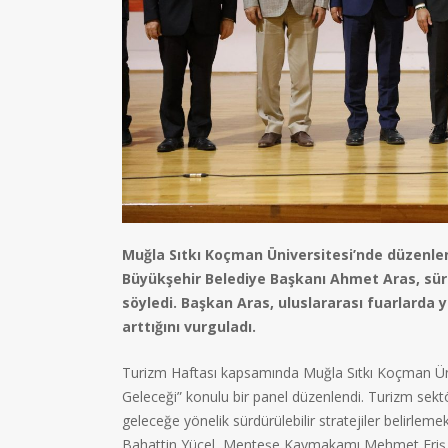
Muğla Sıtkı Koçman Üniversitesi’nde düzenlen
Büyükşehir Belediye Başkanı Ahmet Aras, sürdü
söyledi. Başkan Aras, uluslararası fuarlarda 
arttığını vurguladı.
Turizm Haftası kapsamında Muğla Sıtkı Koçman Üni
Geleceği” konulu bir panel düzenlendi. Turizm sek
geleceğe yönelik sürdürülebilir stratejiler belirle
Bahattin Yücel, Menteşe Kaymakamı Mehmet Eriş, ,