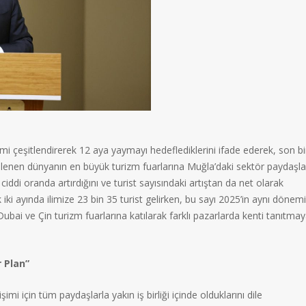
i çeşitlendirerek 12 aya yaymayı hedeflediklerini ifade ederek, son bi
lenen dünyanın en büyük turizm fuarlarına Muğla’daki sektör paydaşlar
ğini ciddi oranda artırdığını ve turist sayısındaki artıştan da net olarak
iki ayında ilimize 23 bin 35 turist gelirken, bu sayı 2025’in aynı dönem
a Dubai ve Çin turizm fuarlarına katılarak farklı pazarlarda kenti tanıtma
 Plan”
şimi için tüm paydaşlarla yakın iş birliği içinde olduklarını dile