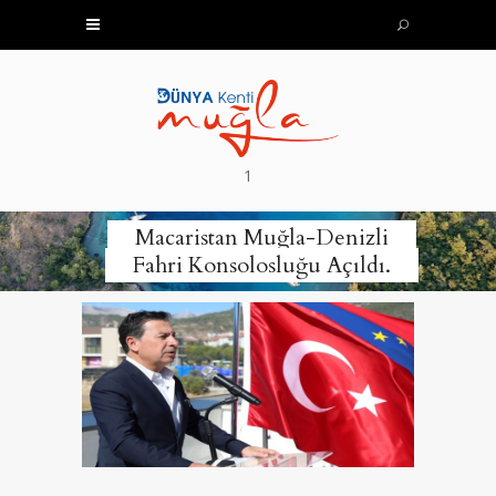
1
Macaristan Muğla-Denizli
Fahri Konsolosluğu Açıldı.