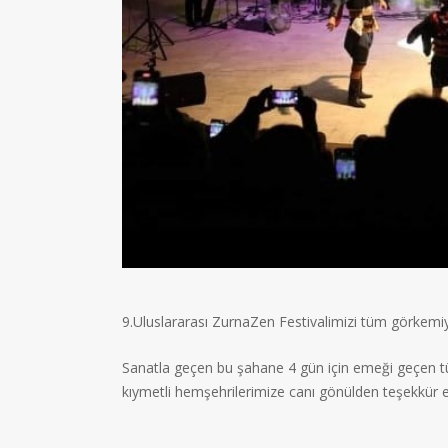
9.Uluslararası ZurnaZen Festivalimizi tüm görkemiyl
Sanatla geçen bu şahane 4 gün için emeği geçen tü
kıymetli hemşehrilerimize canı gönülden teşekkür 