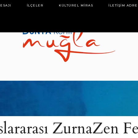
ESAJI
İLÇELER
KÜLTÜREL MIRAS
İLETIŞIM ADRE
1
slararası ZurnaZen Fes