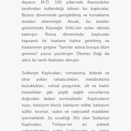
dayanır. M.Ö. 100 yıllarında Kaunoslular
tarafından kullanıldığı bilinen bu kaplıcalar,
Bizans döneminde genişletilmiş ve konaklama
tesisleri eklenmiştir. Ancak, bu tesisler
günümüzde Köyceğiz Gölü’nün suları altında
kalmıştır. Roma döneminde, kaplıcalar
kapsamlı bir hastane haline getirilmiş ve
hastanenin girişine “Tanrılar adına buraya ölüm
giremez” yazısı yazılmıştır. Ölemez Dağı da
adını bu tarihi ifadeden almıştır.
Sultaniye Kaplıcaları, romatizma, böbrek ve
idrar yolları rahatsızlıkları, metabolizma
bozuklukları, ruhsal yorgunluk, cilt ve kadın
hastalıkları gibi çeşitli sağlık sorunlarına
doğrudan tedavi sunmaktadır. Kaplıcaların
suyu, kalsiyum klorür, kalsiyum sülfat, kalsiyum
sülfür, bromür, radon ve radyoaktif maddeler
içermektedir. Su sıcaklığı 39o olan Sultaniye
Kaplıcaları, Türkiye’nin en yüksek
radyoaktiviteye sahip kaplıcasıdır ve radon