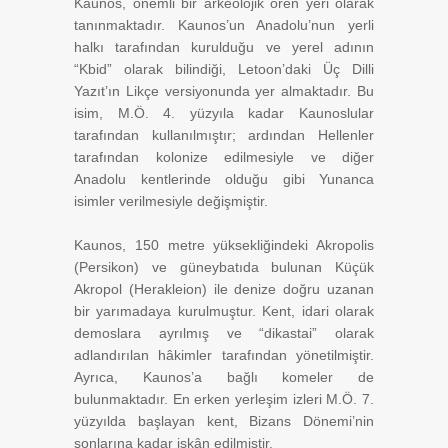
Kaunos, önemli bir arkeolojik ören yeri olarak
tanınmaktadır. Kaunos’un Anadolu’nun yerli
halkı tarafından kurulduğu ve yerel adının
“Kbid” olarak bilindiği, Letoon’daki Üç Dilli
Yazıt’ın Likçe versiyonunda yer almaktadır. Bu
isim, M.Ö. 4. yüzyıla kadar Kaunoslular
tarafından kullanılmıştır; ardından Hellenler
tarafından kolonize edilmesiyle ve diğer
Anadolu kentlerinde olduğu gibi Yunanca
isimler verilmesiyle değişmiştir.
Kaunos, 150 metre yüksekliğindeki Akropolis
(Persikon) ve güneybatıda bulunan Küçük
Akropol (Herakleion) ile denize doğru uzanan
bir yarımadaya kurulmuştur. Kent, idari olarak
demoslara ayrılmış ve “dikastai” olarak
adlandırılan hâkimler tarafından yönetilmiştir.
Ayrıca, Kaunos’a bağlı komeler de
bulunmaktadır. En erken yerleşim izleri M.Ö. 7.
yüzyılda başlayan kent, Bizans Dönemi’nin
sonlarına kadar iskân edilmiştir.