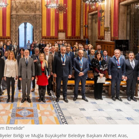
am Etmelidir”
iyeler Birliği ve Muğla Büyükşehir Belediye Başkanı Ahmet Aras,