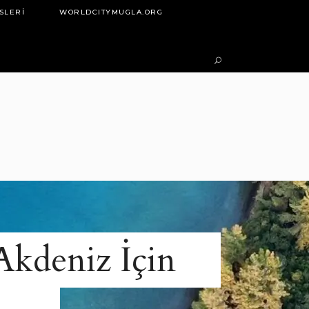
SLERI
WORLDCITYMUGLA.ORG
Akdeniz İçin