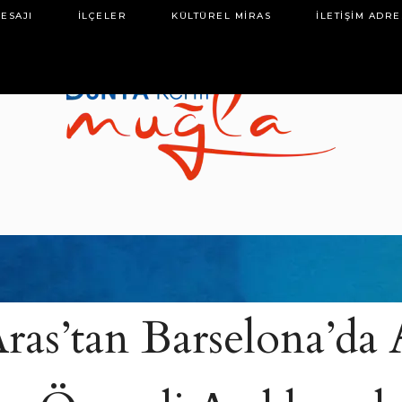
ESAJI
İLÇELER
KÜLTÜREL MIRAS
İLETIŞIM ADRE
1
ras’tan Barselona’da 