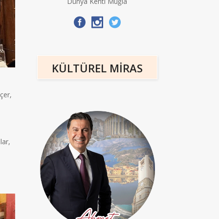
Dünya Kenti Muğla
KÜLTÜREL MİRAS
çer,
lar,