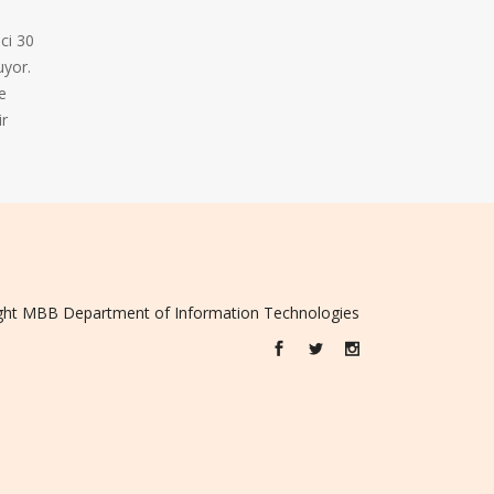
ci 30
uyor.
e
ir
ght
MBB
Department of Information Technologies