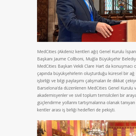
MedCities (Akdeniz kentleri ağı) Genel Kurulu İspa
Başkanı Jaume Collboni, Muğla Büyükşehir Beledi
MedCities Başkan Vekili Clare Hart da konuşmacı o
çapında büyükşehirlerin oluşturduğu küresel bir ağ 
işbirliği ve bilgi paylaşımı çalışmaları ile dikkat çekiy
Barselona’da düzenlenen MedCities Genel Kurulu ve e
akademisyenler ve sivil toplum temsilcileri bir araya
güçlendirme yollarını tartışmalarına olanak tanıyan
kentler arası iş birliği hedefleri de pekişti.