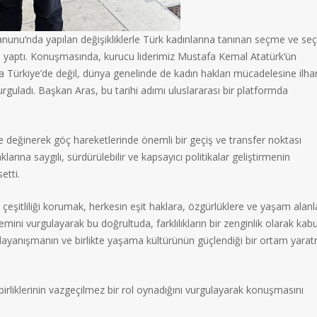
unu’nda yapılan değişikliklerle Türk kadınlarına tanınan seçme ve se
 yaptı. Konuşmasında, kurucu liderimiz Mustafa Kemal Atatürk’ün
a Türkiye’de değil, dünya genelinde de kadın hakları mücadelesine ilh
 vurguladı. Başkan Aras, bu tarihi adımı uluslararası bir platformda
e değinerek göç hareketlerinde önemli bir geçiş ve transfer noktası
rına saygılı, sürdürülebilir ve kapsayıcı politikalar geliştirmenin
etti.
çeşitliliği korumak, herkesin eşit haklara, özgürlüklere ve yaşam alanl
ini vurgulayarak bu doğrultuda, farklılıkların bir zenginlik olarak kabu
k dayanışmanın ve birlikte yaşama kültürünün güçlendiği bir ortam yara
irliklerinin vazgeçilmez bir rol oynadığını vurgulayarak konuşmasını