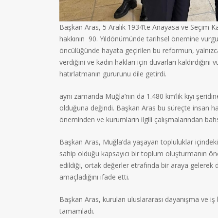
Başkan Aras, 5 Aralık 1934’te Anayasa ve Seçim Kan
hakkının 90. Yıldönümünde tarihsel önemine vurgu
öncülüğünde hayata geçirilen bu reformun, yalnızc
verdiğini ve kadın hakları için duvarları kaldırdığını
hatırlatmanın gururunu dile getirdi.
aynı zamanda Muğla’nın da 1.480 km’lik kıyı şeridin
olduğuna değindi. Başkan Aras bu süreçte insan hakla
öneminden ve kurumların ilgili çalışmalarından bahs
Başkan Aras, Muğla’da yaşayan topluluklar içindeki 
sahip olduğu kapsayıcı bir toplum oluşturmanın önem
edildiği, ortak değerler etrafında bir araya gelere
amaçladığını ifade etti.
Başkan Aras, kurulan uluslararası dayanışma ve iş b
tamamladı.