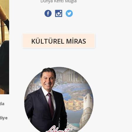
Dünya Kenti Muğla
KÜLTÜREL MİRAS
da
diye