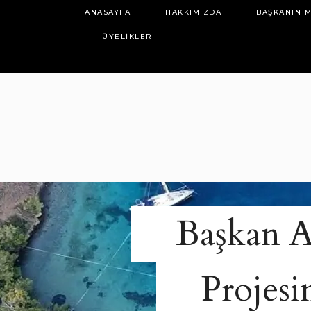
ANASAYFA
HAKKIMIZDA
BAŞKANIN M
ÜYELIKLER
Başkan A
Projes