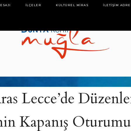
ESAJI
İLÇELER
KÜLTÜREL MIRAS
İLETIŞIM ADRE
1
ras Lecce’de Düzenl
inin Kapanış Oturum