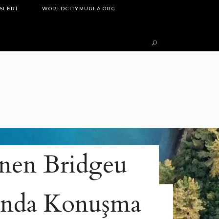
SLERI
WORLDCITYMUGLA.ORG
enen Bridgeu
unda Konuşma